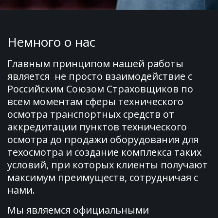
Немного о нас
Главным принципом нашей работы 
является  не просто взаимодействие с 
Российским Союзом Страховщиков по 
всем моментам сферы технического 
осмотра транспортных средств от 
Полный спектр оборудования
аккредитации пунктов технического 
для пункта технического
осмотра
осмотра до продажи оборудования для 
техосмотра и создание комплекса таких 
* С метрологическими поверками
условий, при которых клиенты получают 
* Российские и иностранные приборы
максимум преимуществ, сотрудничая с 
* Полное соответствие ГОСТ
нами.
Мы являемся официальными 
ПОДРОБНЕЕ