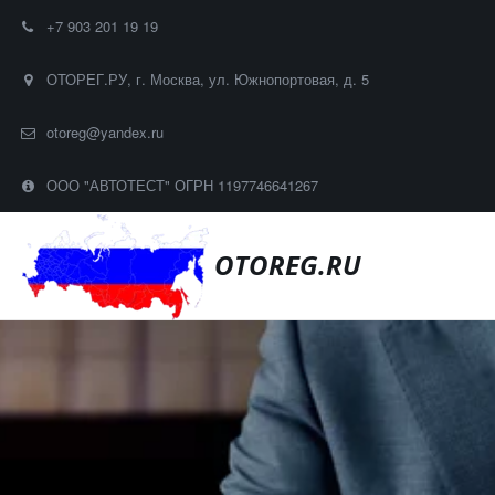
+7 903 201 19 19
ОТОРЕГ.РУ
,
г. Москва, ул. Южнопортовая, д. 5
otoreg@yandex.ru
ООО "АВТОТЕСТ" ОГРН 1197746641267
OTOREG.RU